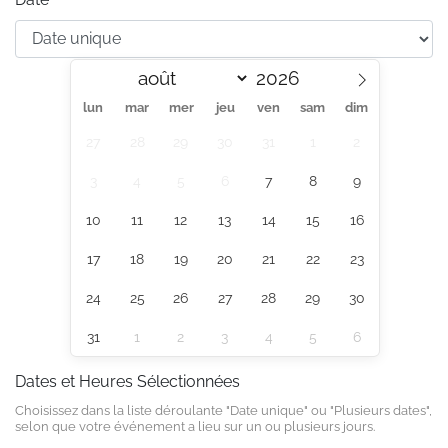
lun
mar
mer
jeu
ven
sam
dim
27
28
29
30
31
1
2
3
4
5
6
7
8
9
10
11
12
13
14
15
16
17
18
19
20
21
22
23
24
25
26
27
28
29
30
31
1
2
3
4
5
6
Dates et Heures Sélectionnées
Choisissez dans la liste déroulante "Date unique" ou "Plusieurs dates",
selon que votre événement a lieu sur un ou plusieurs jours.