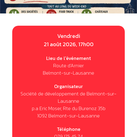
Vendredi
21 août 2026, 17h00
Lieu de l'événement
Route d'Arnier
Belmont-sur-Lausanne
Organisateur
Société de développement de Belmont-sur-
Lausanne
p.a Eric Moser, Rte du Burenoz 35b
1092 Belmont-sur-Lausanne
Téléphone
079 175 45 74