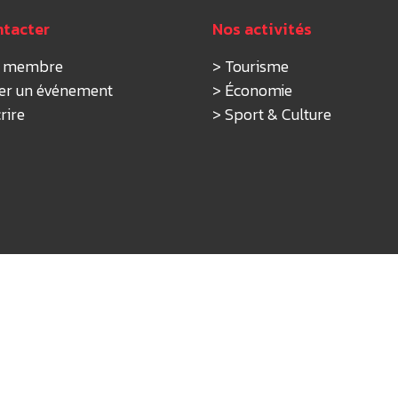
ntacter
Nos activités
r membre
>
Tourisme
er un événement
>
Économie
rire
>
Sport & Culture