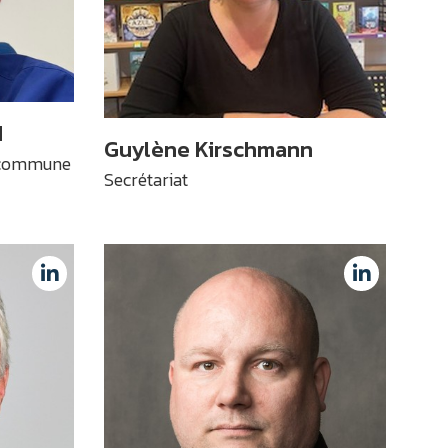
d
Guylène Kirschmann
t commune
Secrétariat