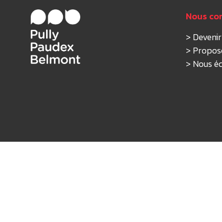
Nous co
>
Deveni
>
Propos
>
Nous éc