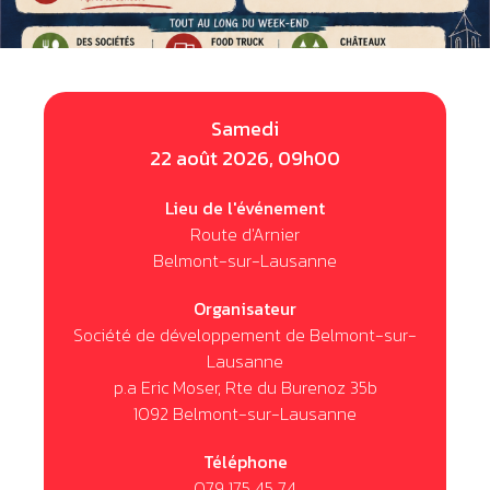
Samedi
22 août 2026, 09h00
Lieu de l'événement
Route d'Arnier
Belmont-sur-Lausanne
Organisateur
Société de développement de Belmont-sur-
Lausanne
p.a Eric Moser, Rte du Burenoz 35b
1092 Belmont-sur-Lausanne
Téléphone
079 175 45 74