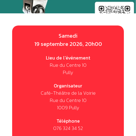
Samedi
19 septembre 2026, 20h00
Lieu de l'événement
Rue du Centre 10
Pully
Organisateur
Café-Théâtre de la Voirie
Rue du Centre 10
1009 Pully
Téléphone
076 324 34 52