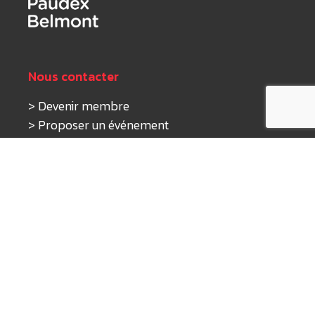
Nous contacter
>
Devenir membre
>
Proposer un événement
>
Nous écrire
Nos activités
>
Tourisme
>
Économie
>
Sport & Culture
Nous suivre
>
Instagram