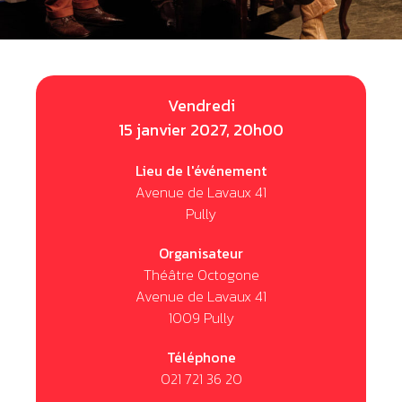
Vendredi
15 janvier 2027, 20h00
Lieu de l'événement
Avenue de Lavaux 41
Pully
Organisateur
Théâtre Octogone
Avenue de Lavaux 41
1009 Pully
Téléphone
021 721 36 20