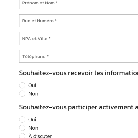
Prénom
*
et
*
Rue
Nom
et
*
NPA
Numéro
*
et
*
Téléphone
Ville
*
*
Souhaitez-vous recevoir les information
*
Oui
Non
Souhaitez-vous participer activement a
Oui
Non
À discuter